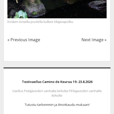
Kosken toisella puolella kulkee Majavapolku.
« Previous Image
Next Image »
Sidebar
Testivaellus Camino de Keuruu 19.-23.8.2026
Vaellus Petäjäveden vanhalta kirkolta Pihlajaveden vanhalle
kirkolle
Tutustu tarkemmin ja ilmoittaudu mukaan!