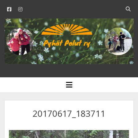
facebook
instagram
Open
searc
PYHÄT
bar
POLUT
RY
open
menu
20170617_183711