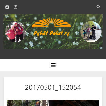
facebook
instagram
Open
searc
PYHÄT
bar
POLUT
RY
open
menu
20170501_152054